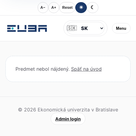
☀
☾
A−
A+
Reset
Jazyk
🇸🇰
Menu
Predmet nebol nájdený.
Späť na úvod
© 2026 Ekonomická univerzita v Bratislave
Admin login