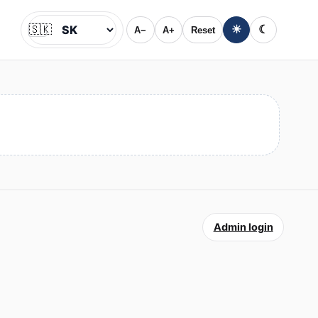
🇸🇰
☀
☾
A−
A+
Reset
Jazyk
Admin login