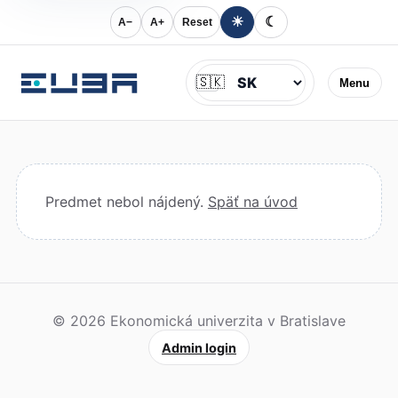
☀
☾
A−
A+
Reset
Jazyk
🇸🇰
Menu
Predmet nebol nájdený.
Späť na úvod
© 2026 Ekonomická univerzita v Bratislave
Admin login