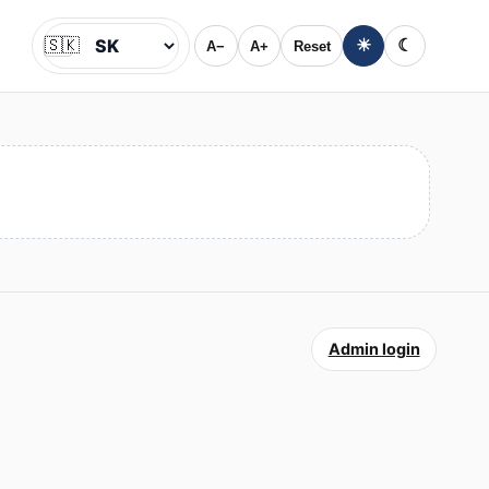
🇸🇰
☀
☾
A−
A+
Reset
Jazyk
Admin login