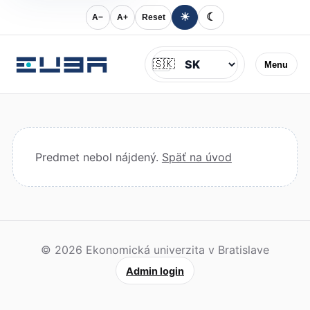
☀
☾
A−
A+
Reset
Jazyk
🇸🇰
Menu
Predmet nebol nájdený.
Späť na úvod
© 2026 Ekonomická univerzita v Bratislave
Admin login