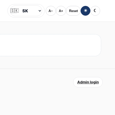
🇸🇰
☀
☾
A−
A+
Reset
Jazyk
Admin login