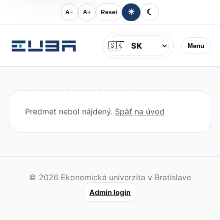
☀
☾
A−
A+
Reset
Jazyk
🇸🇰
Menu
Predmet nebol nájdený.
Späť na úvod
© 2026 Ekonomická univerzita v Bratislave
Admin login