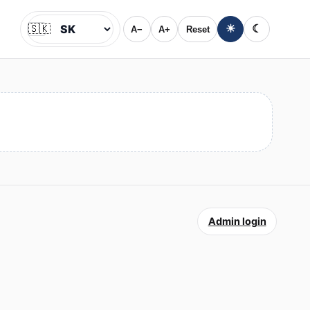
🇸🇰
☀
☾
A−
A+
Reset
Jazyk
Admin login