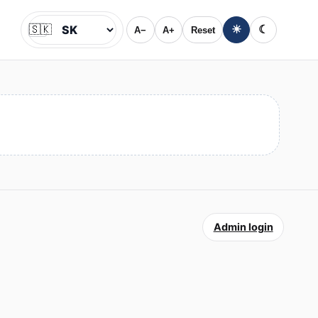
🇸🇰
☀
☾
A−
A+
Reset
Jazyk
Admin login