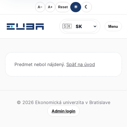
☀
☾
A−
A+
Reset
Jazyk
🇸🇰
Menu
Predmet nebol nájdený.
Späť na úvod
© 2026 Ekonomická univerzita v Bratislave
Admin login