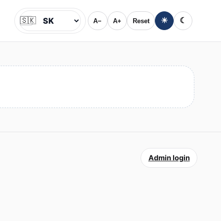
🇸🇰
☀
☾
A−
A+
Reset
Jazyk
Admin login