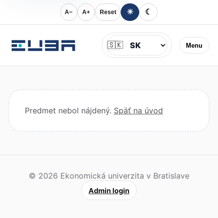
☀
☾
A−
A+
Reset
Jazyk
🇸🇰
Menu
Predmet nebol nájdený.
Späť na úvod
© 2026 Ekonomická univerzita v Bratislave
Admin login