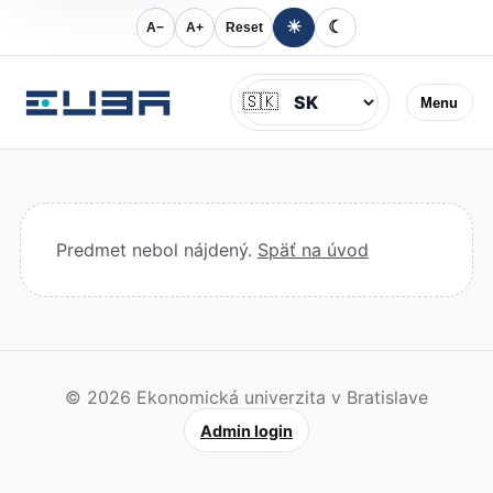
☀
☾
A−
A+
Reset
Jazyk
🇸🇰
Menu
Predmet nebol nájdený.
Späť na úvod
© 2026 Ekonomická univerzita v Bratislave
Admin login