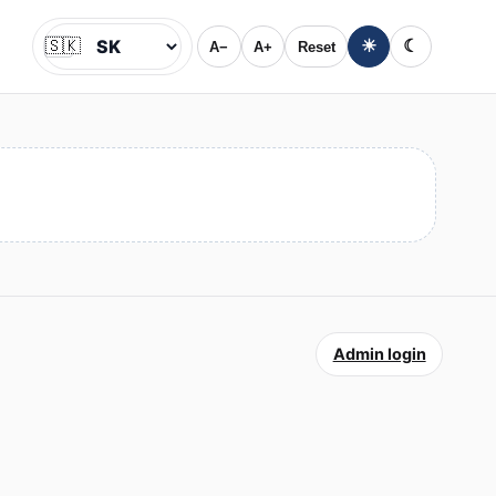
🇸🇰
☀
☾
A−
A+
Reset
Jazyk
Admin login