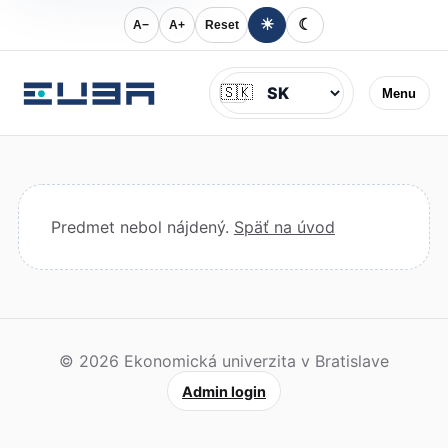
☀
☾
A−
A+
Reset
Jazyk
🇸🇰
Menu
Predmet nebol nájdený.
Späť na úvod
© 2026 Ekonomická univerzita v Bratislave
Admin login