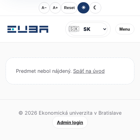
☀
☾
A−
A+
Reset
Jazyk
🇸🇰
Menu
Predmet nebol nájdený.
Späť na úvod
© 2026 Ekonomická univerzita v Bratislave
Admin login