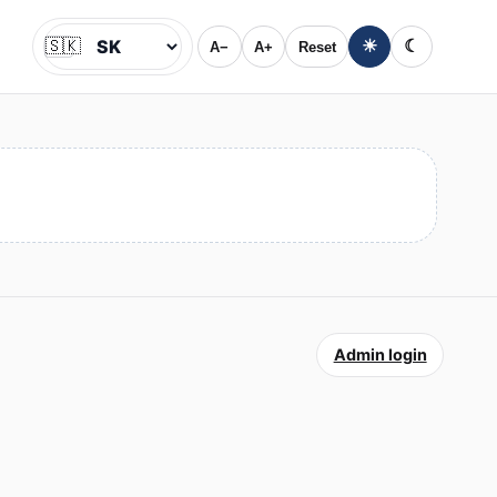
🇸🇰
☀
☾
A−
A+
Reset
Jazyk
Admin login