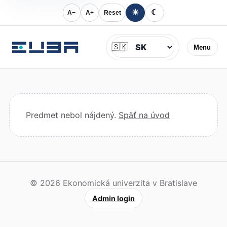
☀
☾
A−
A+
Reset
Jazyk
🇸🇰
Menu
Predmet nebol nájdený.
Späť na úvod
© 2026 Ekonomická univerzita v Bratislave
Admin login