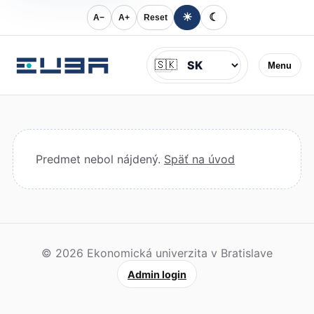
☀
☾
A−
A+
Reset
Jazyk
🇸🇰
Menu
Predmet nebol nájdený.
Späť na úvod
© 2026 Ekonomická univerzita v Bratislave
Admin login