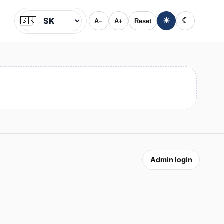
🇸🇰
☀
☾
A−
A+
Reset
Jazyk
Admin login