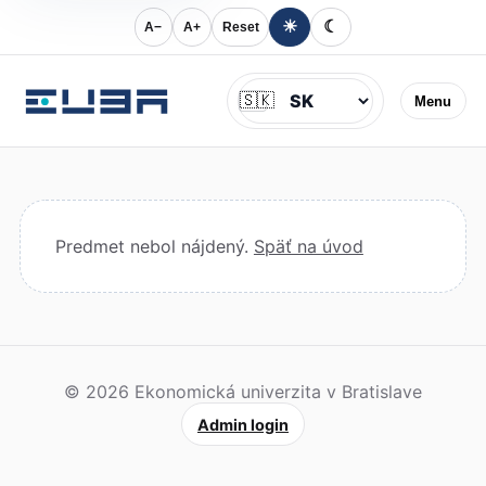
☀
☾
A−
A+
Reset
Jazyk
🇸🇰
Menu
Predmet nebol nájdený.
Späť na úvod
© 2026 Ekonomická univerzita v Bratislave
Admin login