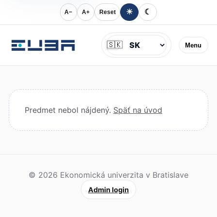
☀
☾
A−
A+
Reset
Jazyk
🇸🇰
Menu
Predmet nebol nájdený.
Späť na úvod
© 2026 Ekonomická univerzita v Bratislave
Admin login