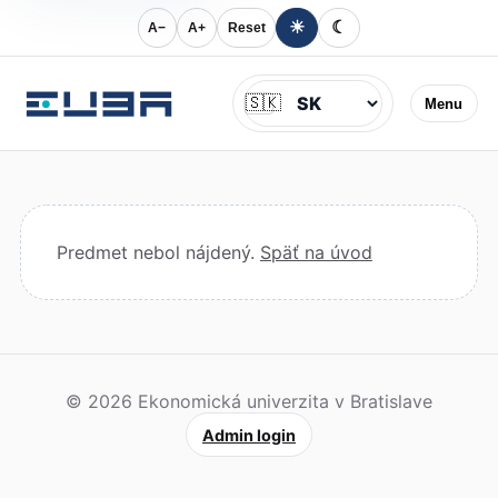
☀
☾
A−
A+
Reset
Jazyk
🇸🇰
Menu
Predmet nebol nájdený.
Späť na úvod
© 2026 Ekonomická univerzita v Bratislave
Admin login