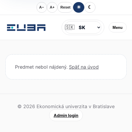
☀
☾
A−
A+
Reset
Jazyk
🇸🇰
Menu
Predmet nebol nájdený.
Späť na úvod
© 2026 Ekonomická univerzita v Bratislave
Admin login