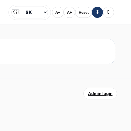
🇸🇰
☀
☾
A−
A+
Reset
Jazyk
Admin login