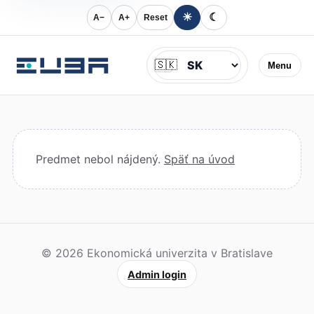
☀
☾
A−
A+
Reset
Jazyk
🇸🇰
Menu
Predmet nebol nájdený.
Späť na úvod
© 2026 Ekonomická univerzita v Bratislave
Admin login