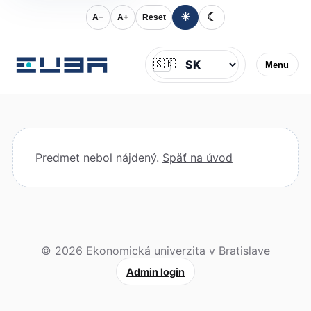
☀
☾
A−
A+
Reset
Jazyk
🇸🇰
Menu
Predmet nebol nájdený.
Späť na úvod
© 2026 Ekonomická univerzita v Bratislave
Admin login