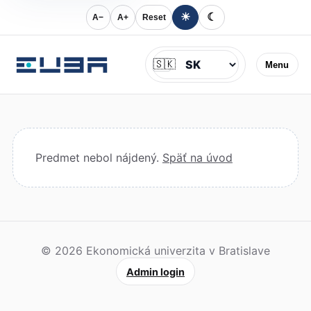
☀
☾
A−
A+
Reset
Jazyk
🇸🇰
Menu
Predmet nebol nájdený.
Späť na úvod
© 2026 Ekonomická univerzita v Bratislave
Admin login