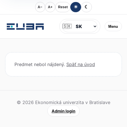
☀
☾
A−
A+
Reset
Jazyk
🇸🇰
Menu
Predmet nebol nájdený.
Späť na úvod
© 2026 Ekonomická univerzita v Bratislave
Admin login