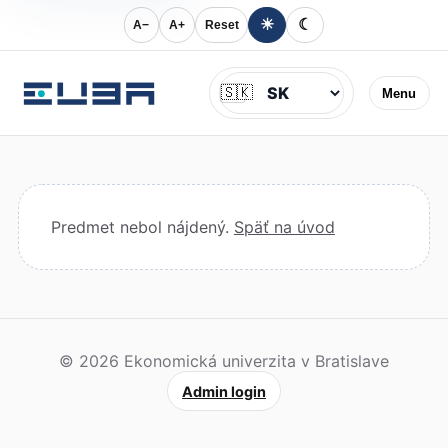
☀
☾
A−
A+
Reset
Jazyk
🇸🇰
Menu
Predmet nebol nájdený.
Späť na úvod
© 2026 Ekonomická univerzita v Bratislave
Admin login