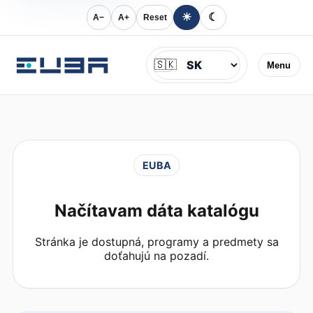
☀
☾
A−
A+
Reset
Jazyk
🇸🇰
Menu
EUBA
Načítavam dáta katalógu
Stránka je dostupná, programy a predmety sa
doťahujú na pozadí.