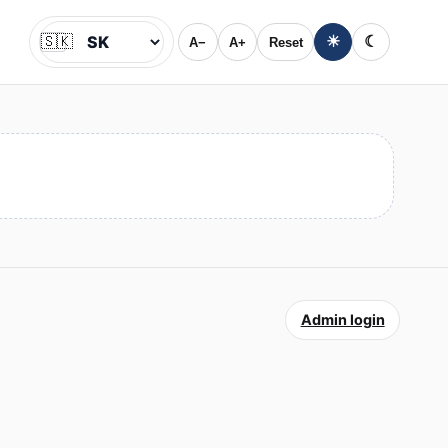
🇸🇰
☀
☾
A−
A+
Reset
Jazyk
Admin login