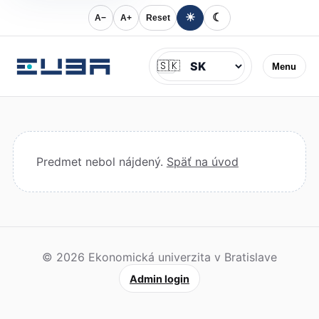
☀
☾
A−
A+
Reset
Jazyk
🇸🇰
Menu
Predmet nebol nájdený.
Späť na úvod
© 2026 Ekonomická univerzita v Bratislave
Admin login