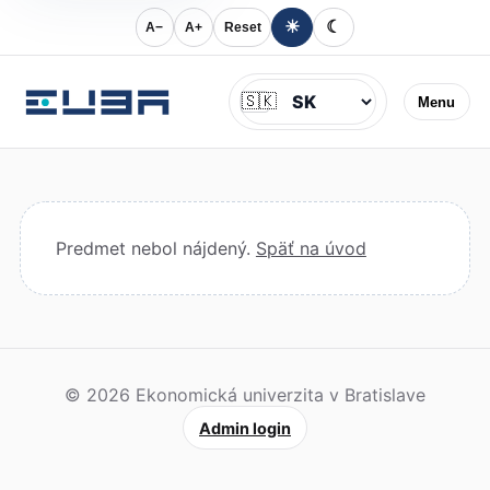
☀
☾
A−
A+
Reset
Jazyk
🇸🇰
Menu
Predmet nebol nájdený.
Späť na úvod
© 2026 Ekonomická univerzita v Bratislave
Admin login