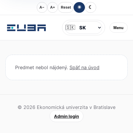
☀
☾
A−
A+
Reset
Jazyk
🇸🇰
Menu
Predmet nebol nájdený.
Späť na úvod
© 2026 Ekonomická univerzita v Bratislave
Admin login