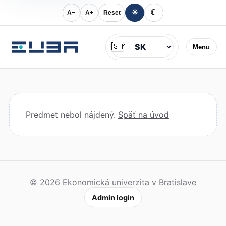
☀
☾
A−
A+
Reset
Jazyk
🇸🇰
Menu
Predmet nebol nájdený.
Späť na úvod
© 2026 Ekonomická univerzita v Bratislave
Admin login