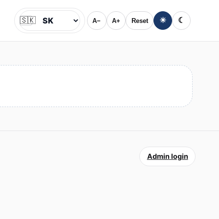
🇸🇰
☀
☾
A−
A+
Reset
Jazyk
Admin login