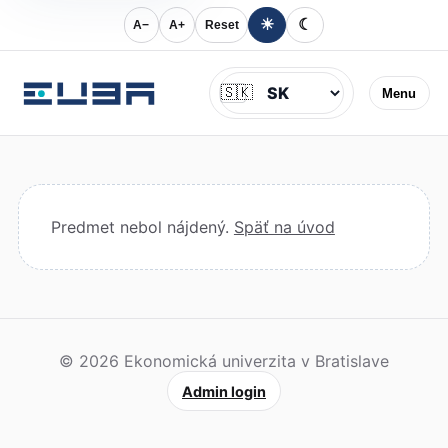
☀
☾
A−
A+
Reset
Jazyk
🇸🇰
Menu
Predmet nebol nájdený.
Späť na úvod
© 2026 Ekonomická univerzita v Bratislave
Admin login