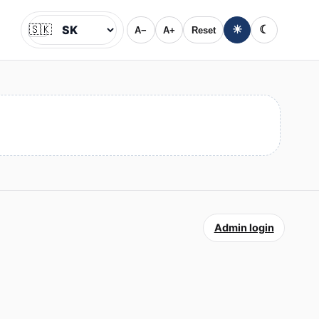
🇸🇰
☀
☾
A−
A+
Reset
Jazyk
Admin login