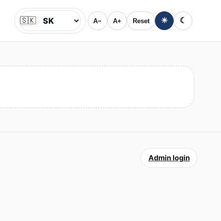
🇸🇰
☀
☾
A−
A+
Reset
Jazyk
Admin login