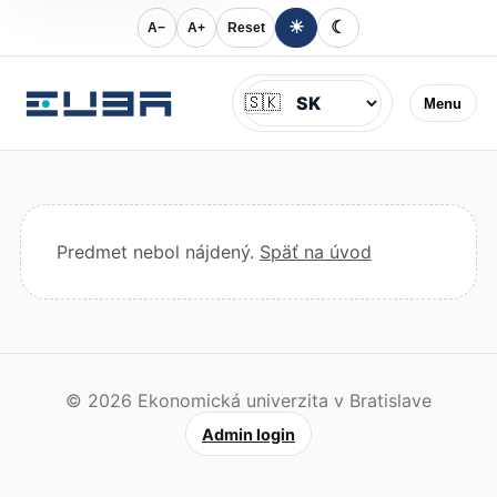
☀
☾
A−
A+
Reset
Jazyk
🇸🇰
Menu
Predmet nebol nájdený.
Späť na úvod
© 2026 Ekonomická univerzita v Bratislave
Admin login