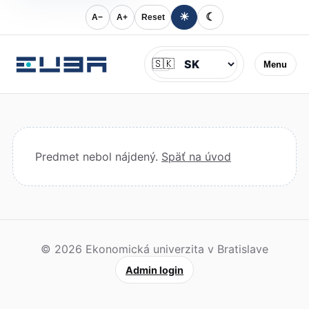
☀
☾
A−
A+
Reset
Jazyk
🇸🇰
Menu
Predmet nebol nájdený.
Späť na úvod
© 2026 Ekonomická univerzita v Bratislave
Admin login