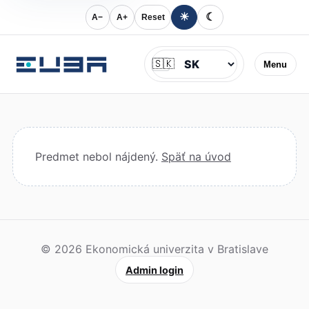
☀
☾
A−
A+
Reset
Jazyk
🇸🇰
Menu
Predmet nebol nájdený.
Späť na úvod
© 2026 Ekonomická univerzita v Bratislave
Admin login