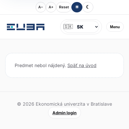
☀
☾
A−
A+
Reset
Jazyk
🇸🇰
Menu
Predmet nebol nájdený.
Späť na úvod
© 2026 Ekonomická univerzita v Bratislave
Admin login