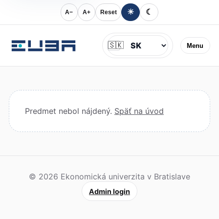
☀
☾
A−
A+
Reset
Jazyk
🇸🇰
Menu
Predmet nebol nájdený.
Späť na úvod
© 2026 Ekonomická univerzita v Bratislave
Admin login