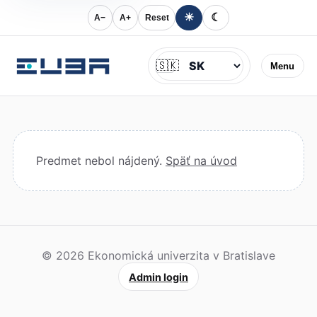
☀
☾
A−
A+
Reset
Jazyk
🇸🇰
Menu
Predmet nebol nájdený.
Späť na úvod
© 2026 Ekonomická univerzita v Bratislave
Admin login