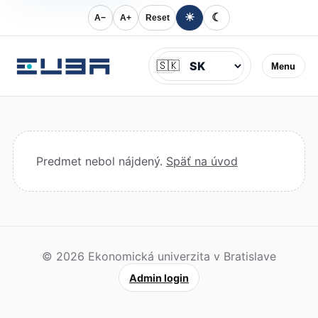
☀
☾
A−
A+
Reset
Jazyk
🇸🇰
Menu
Predmet nebol nájdený.
Späť na úvod
© 2026 Ekonomická univerzita v Bratislave
Admin login