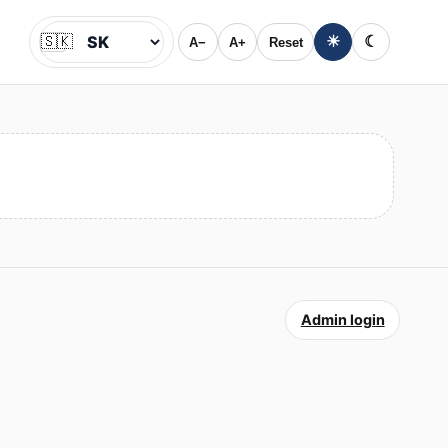
🇸🇰
☀
☾
A−
A+
Reset
Jazyk
Admin login