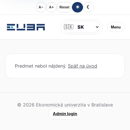
☀
☾
A−
A+
Reset
Jazyk
🇸🇰
Menu
Predmet nebol nájdený.
Späť na úvod
© 2026 Ekonomická univerzita v Bratislave
Admin login