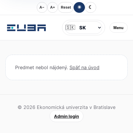
☀
☾
A−
A+
Reset
Jazyk
🇸🇰
Menu
Predmet nebol nájdený.
Späť na úvod
© 2026 Ekonomická univerzita v Bratislave
Admin login